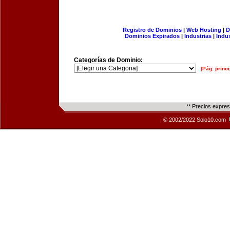
Registro de Dominios
|
Web Hosting
|
D
Dominios Expirados
|
Industrias
|
Indu
Categorías de Dominio:
[Pág. princi
** Precios expre
© 2002/2022 Solo10.com