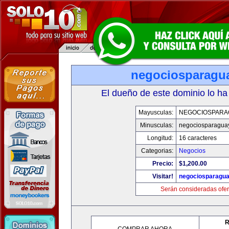
negociosparagu
El dueño de este dominio lo ha
Mayusculas:
NEGOCIOSPARA
Minusculas:
negociosparagua
Longitud:
16 caracteres
Categorias:
Negocios
Precio:
$1,200.00
Visitar!
negociosparagu
Serán consideradas ofer
R