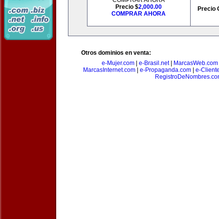
COMPRAR AHORA
Precio $
2,000.00
Precio 
COMPRAR AHORA
Otros dominios en venta:
e-Mujer.com
|
e-Brasil.net
|
MarcasWeb.com
MarcasInternet.com
|
e-Propaganda.com
|
e-Client
RegistroDeNombres.c