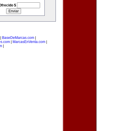
Ofrecido $
|
BaseDeMarcas.com
|
es.com
|
MarcasEnVenta.com
|
om
|