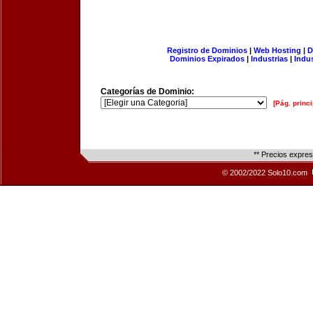
Registro de Dominios
|
Web Hosting
|
D
Dominios Expirados
|
Industrias
|
Indu
Categorías de Dominio:
[Pág. princi
** Precios expre
© 2002/2022 Solo10.com