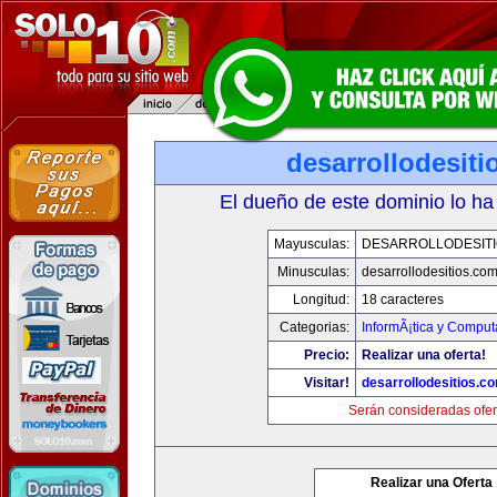
desarrollodesit
El dueño de este dominio lo ha
Mayusculas:
DESARROLLODESIT
Minusculas:
desarrollodesitios.co
Longitud:
18 caracteres
Categorias:
InformÃ¡tica y Comput
Precio:
Realizar una oferta!
Visitar!
desarrollodesitios.c
Serán consideradas ofer
Realizar una Oferta