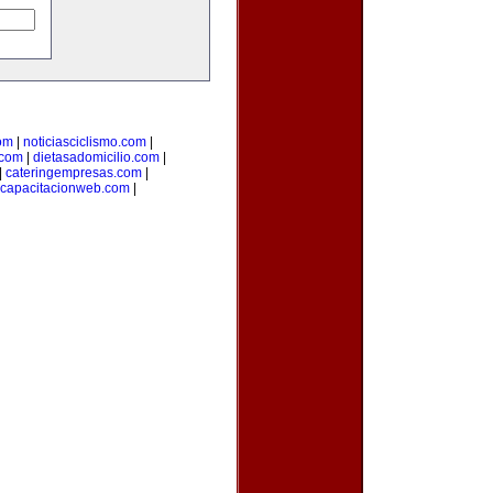
om
|
noticiasciclismo.com
|
.com
|
dietasadomicilio.com
|
|
cateringempresas.com
|
capacitacionweb.com
|