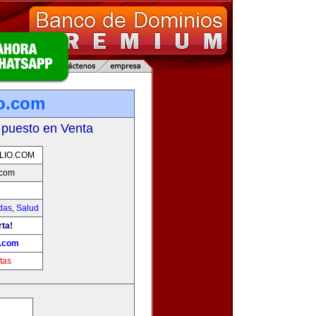
io.com
 puesto en Venta
LIO.COM
.com
das
,
Salud
rta!
o.com
tas