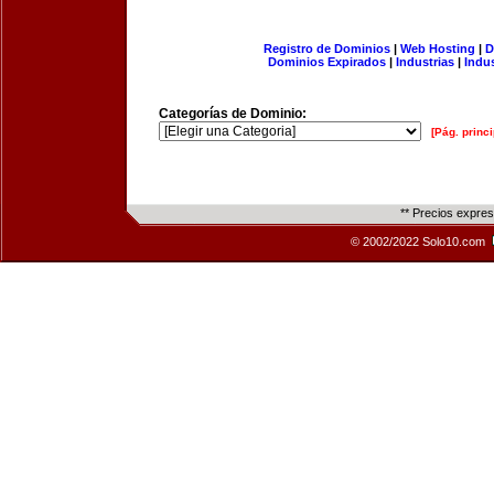
Registro de Dominios
|
Web Hosting
|
D
Dominios Expirados
|
Industrias
|
Indu
Categorías de Dominio:
[Pág. princi
** Precios expre
© 2002/2022 Solo10.com